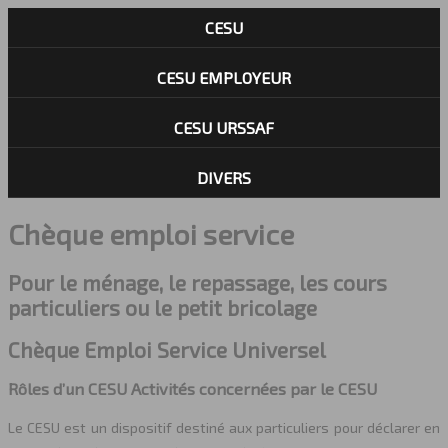
CESU
CESU EMPLOYEUR
CESU URSSAF
DIVERS
Chèque emploi service
Pour le ménage, le repassage, les cours
particuliers ou le petit bricolage
Chèque Emploi Service Universel
Rôles d’un CESU Activités concernées par le CESU
Le CESU est un dispositif destiné aux particuliers pour déclarer en